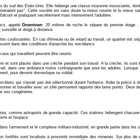
les du sud des Etats-Unis. Elle héberge une classe moyenne insouciante, do
steraient pas". Cette société est sans doute la mieux nourrie et la mieux sat
alcool et pratiquant secrètement mais intensement l'adultère.
ancs, appelé
Downtown
.
20 mètres de roche le sépare du premier étage ; il
surveillé et dirigé à distance.
rtes coulissantes. En cas d'émeute ou de retard au travail, un quartier est 
tassent dans des conditions d'anarchie les non-blancs.
 ceux qui travaillent peuvent être nourris.
e et sont placés dans une crèche pendant son travail. A la crèche, ils sont
ravail, dans une ambiance moins contraignante que pour les adultes.
Lorsque l
ment, pour devenir domestique ou soldat.
n-blanc qui n'aurait pas été sélectionné durant l'enfance. Aider la police à 
monter et travailler avec un zèle permanent rapporte des bons points. Deux de
par ses congénères.
irginia, comme astroports de grande capacité. Ces stations hébergent chacune 
rre et l'espace.
ans l'armement et le complexe militaro-industriel, en grande partie dans les 
n fortifiés sont localisés à proximité immédiate des minerais. Sur plus de 