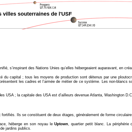
 villes souterraines de l'USF
ifié, s’inspirant des Nations Unies qu’elles hébergeaient auparavant, en cré
riété du capital ; tous les moyens de production sont détenus par une ploutoc
 représentent les cadres et l’armée de métier de ce système. Les non-blancs 
es USA ; la capitale des USA est d’ailleurs devenue Atlanta, Washington D.C.
 fortifiés. Ils se constituent de deux étages, généralement de forme circulaire
rface, héberge en son noyau le
Uptown
, quartier petit blanc. La périphéri
de jardins publics.