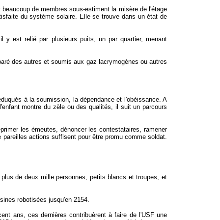
nt beaucoup de membres sous-estiment la misère de l'étage
isfaite du système solaire. Elle se trouve dans un état de
 y est relié par plusieurs puits, un par quartier, menant
séparé des autres et soumis aux gaz lacrymogènes ou autres
 éduqués à la soumission, la dépendance et l'obéissance.
A
'enfant montre du zèle ou des qualités, il suit un parcours
réprimer les émeutes, dénoncer les contestataires, ramener
 pareilles actions suffisent pour être promu comme soldat.
plus de deux mille personnes, petits blancs et troupes, et
usines robotisées jusqu'en 2154.
cent ans, ces dernières contribuèrent à faire de l'USF une