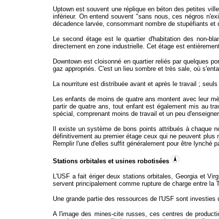
Uptown est souvent une réplique en béton des petites vil
inférieur. On entend souvent "sans nous, ces négros n'exi
décadence larvée, consommant nombre de stupéfiants et d'
Le second étage est le quartier d'habitation des non-bl
directement en zone industrielle. Cet étage est entièrement 
Downtown est cloisonné en quartier reliés par quelques po
gaz appropriés.
C'est un lieu sombre et très sale, où s'en
La nourriture est distribuée avant et après le travail ; seuls
Les enfants de moins de quatre ans montent avec leur mèr
partir de quatre ans, tout enfant est également mis au t
spécial, comprenant moins de travail et un peu d'enseigne
Il existe un système de bons points attribués à chaque no
définitivement au premier étage ceux qui ne peuvent plus 
Remplir l'une d'elles suffit généralement pour être lynché 
Stations orbitales et usines robotisées
L'USF a fait ériger deux stations orbitales, Georgia et V
servent principalement comme rupture de charge entre la Te
Une grande partie des ressources de l'USF sont investies d
A l'image des mines-cite russes, ces centres de productio