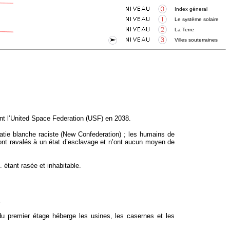
Index géneral
Le système solaire
La Terre
Villes souterraines
ant l’United Space Federation (USF) en 2038.
ratie blanche raciste (New Confederation) ; les humains de
sont ravalés à un état d’esclavage et n’ont aucun moyen de
 étant rasée et inhabitable.
.
e du premier étage héberge les usines, les casernes et les