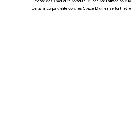
Il existe des Traqueurs portatifs utilisés par l’armée pou
Certains corps d’élite dont les Space Marines se font retir