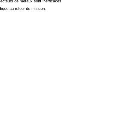
étecteurs de métaux sont inefficaces.
étique au retour de mission.