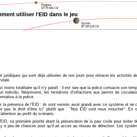
ent utiliser l'EID dans le jeu
t juridiques qui sont déjà utilisées de nos jours pour retracer les activités 
rutale.
moins totalitaire qu’il n’y paraît : il est rare que la police consacre son temp
n individu. Néanmoins, les tentatives d’infractions aux permis de circulatio
ormative à la police.
 la présence de l’EID : ils sont sensés avoir grandi avec ce système et ne c
pas le droit d’être ici" plutôt que : "Nos EID vont nous moucher". En out
attention au profit du scénario.
e l'EID, sa première priorité étant la préservation de la paix civile pour évi
l y a peu de chances pour qu’il ait acces au réseau de détection. Les systèm