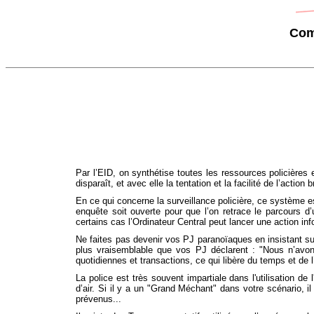
Comm
Par l’EID, on synthétise toutes les ressources policières e
disparaît, et avec elle la tentation et la facilité de l’action b
En ce qui concerne la surveillance policière, ce système est 
enquête soit ouverte pour que l’on retrace le parcours d’u
certains cas l’Ordinateur Central peut lancer une action inf
Ne faites pas devenir vos PJ paranoïaques en insistant sur
plus vraisemblable que vos PJ déclarent : "Nous n’avons 
quotidiennes et transactions, ce qui libère du temps et de l’
La police est très souvent impartiale dans l'utilisation d
d’air. Si il y a un "Grand Méchant" dans votre scénario, i
prévenus...