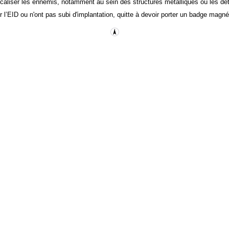
r localiser les ennemis, notamment au sein des structures métalliques où les d
er l’EID ou n'ont pas subi d'implantation, quitte à devoir porter un badge magn