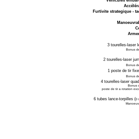
Véhicules embar
Accéléra
Furtivite strategique - t
Manoeuvrabi
C
Armem
3 tourelles-laser 
Bonus de
2 tourelles-laser ju
Bonus de
1 poste de tir fix
Bonus de
4 tourelles-laser qua
Bonus d
poste de tir a rotation exc
6 tubes lance-torpilles (
0 
Manoeuvra