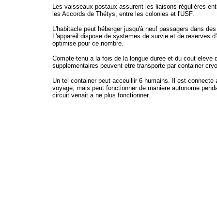
Les vaisseaux postaux assurent les liaisons régulières entr
les Accords de Thétys, entre les colonies et l'USF.
L'habitacle peut héberger jusqu'à neuf passagers dans des
L'appareil dispose de systemes de survie et de reserves d'e
optimise pour ce nombre.
Compte-tenu a la fois de la longue duree et du cout elev
supplementaires peuvent etre transporte par container cry
Un tel container peut acceuillir 6 humains. Il est connecte a
voyage, mais peut fonctionner de maniere autonome penda
circuit venait a ne plus fonctionner.