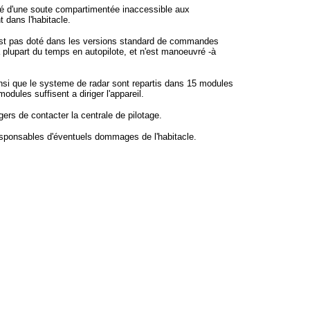
itué d'une soute compartimentée inaccessible aux
 dans l'habitacle.
'est pas doté dans les versions standard de commandes
la plupart du temps en autopilote, et n'est manoeuvré -à
i que le systeme de radar sont repartis dans 15 modules
dules suffisent a diriger l'appareil.
ers de contacter la centrale de pilotage.
esponsables d'éventuels dommages de l'habitacle.