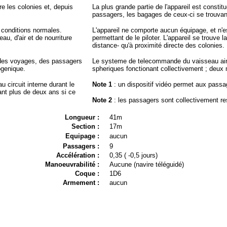
e les colonies et, depuis
La plus grande partie de l'appareil est const
passagers, les bagages de ceux-ci se trouvant
 conditions normales.
L'appareil ne comporte aucun équipage, et n
au, d'air et de nourriture
permettant de le piloter. L'appareil se trouve 
distance- qu'à proximité directe des colonies.
e des voyages, des passagers
Le systeme de telecommande du vaisseau ains
ogenique.
spheriques fonctionant collectivement ; deux mo
u circuit interne durant le
Note 1
: un dispositif vidéo permet aux passag
nt plus de deux ans si ce
Note 2
: les passagers sont collectivement r
Longueur :
41m
Section :
17m
Equipage :
aucun
Passagers :
9
Accélération :
0,35 ( -0,5 jours)
Manoeuvrabilité :
Aucune (navire téléguidé)
Coque :
1D6
Armement :
aucun