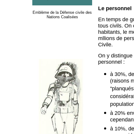
Le personnel
Emblème de la Défense civile des
Nations Coalisées
En temps de gue
tous civils. O
habitants, le m
mllions de pe
Civile.
On y distingue 
personnel :
à 30%, de
(raisons m
"planqués"
considérat
population
à 20% env
cependan
à 10%, des