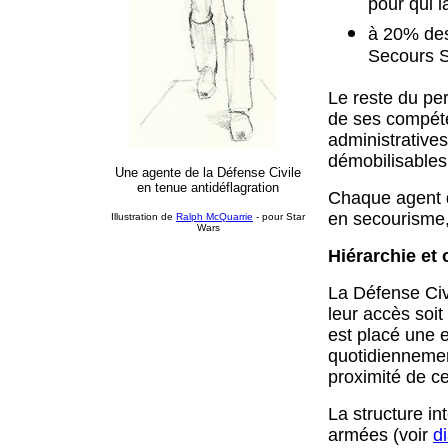
pour qui l
à 20% des 
Secours S
Le reste du pe
de ses compéte
administrative
démobilisables,
Une agente de la Défense Civile
en tenue antidéflagration
Chaque agent d
en secourisme,
Illustration de
Ralph McQuarrie
- pour Star
Wars
Hiérarchie et 
La Défense Civi
leur accès soit
est placé une 
quotidiennement
proximité de ce
La structure in
armées (voir
d